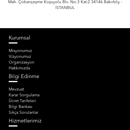
Mah. Çobançeşme Koşuyolu Blv. No:3 Kat:2 34146 Bakırköy -
İSTANBUL
Kurumsal
Misyonumuz
Vizyonumuz
Organizasyon
Hakkımızda
Bilgi Edinme
Mevzuat
Karar Sorgulama
Ücret Tarifeleri
Bilgi Bankası
Sıkça Sorulanlar
Hizmetlerimiz