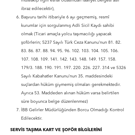
müteakip ilgili esnaf odasından faaliyet belgesi aslı
ibraz edilecektir),
Başvuru tarihi itibariyle 6 ayı geçmemiş, resmî
kurumlar için sorgulanmış Adli Sicil Kaydı sahibi
olmak (Ticari amaçla yolcu taşımacılığı yapacak
şoförlerin; 5237 Sayılı Türk Ceza Kanunu’nun 81. 82.
83. 86. 87. 88. 94. 95. 96. 102. 103. 104. 105. 106.
107. 108. 109. 141. 142. 143. 148. 149. 157. 158.
179/3. 188. 190. 191. 197. 220. 226. 227. 314 ve 5326
Sayılı Kabahatler Kanunu’nun 35. maddesindeki
suçlardan hüküm giymemiş olmaları gerekmektedir.
Ayrıca 53. Maddeden alınan hüküm varsa belirtilen
süre boyunca belge düzenlenmez)
İBB Gelirler Müdürlüğünden Borcu Olmadığı Kontrol
Edilecektir.
SERVİS TAŞIMA KART VE ŞOFÖR BİLGİLERİNİ