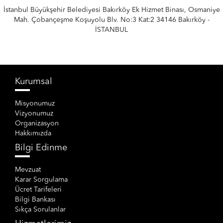
İstanbul Büyükşehir Belediyesi Bakırköy Ek Hizmet Binası, Osmaniye
Mah. Çobançeşme Koşuyolu Blv. No:3 Kat:2 34146 Bakırköy -
İSTANBUL
Kurumsal
Misyonumuz
Vizyonumuz
Organizasyon
Hakkımızda
Bilgi Edinme
Mevzuat
Karar Sorgulama
Ücret Tarifeleri
Bilgi Bankası
Sıkça Sorulanlar