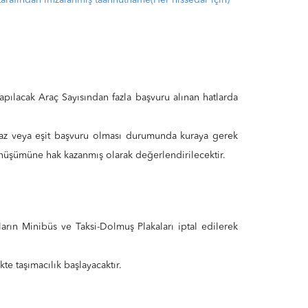
arafından imzalanmış taahhütname(Her hissedar için)
pılacak Araç Sayısından fazla başvuru alınan hatlarda
az veya eşit başvuru olması durumunda kuraya gerek
nüşümüne hak kazanmış olarak değerlendirilecektir.
ın Minibüs ve Taksi-Dolmuş Plakaları iptal edilerek
kte taşımacılık başlayacaktır.