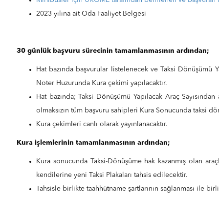
Minibüsler için UKOME tarafından belirlenen ve başvuran t
2023 yılına ait Oda Faaliyet Belgesi
30 günlük başvuru sürecinin tamamlanmasının ardından;
Hat bazında başvurular listelenecek ve Taksi Dönüşümü Ya
Noter Huzurunda Kura çekimi yapılacaktır.
Hat bazında; Taksi Dönüşümü Yapılacak Araç Sayısından 
olmaksızın tüm başvuru sahipleri Kura Sonucunda taksi dö
Kura çekimleri canlı olarak yayınlanacaktır.
Kura işlemlerinin tamamlanmasının ardından;
Kura sonucunda Taksi-Dönüşüme hak kazanmış olan araçlar
kendilerine yeni Taksi Plakaları tahsis edilecektir.
Tahsisle birlikte taahhütname şartlarının sağlanması ile birli