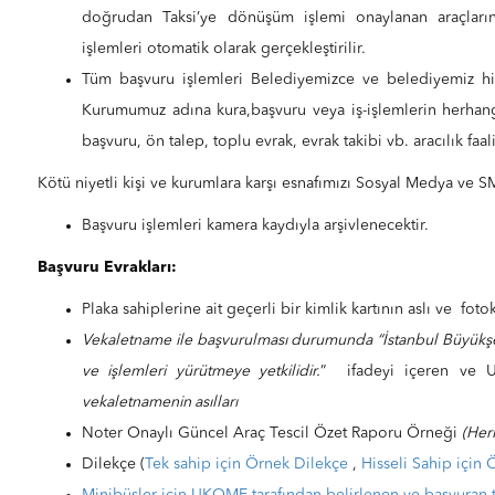
doğrudan Taksi’ye dönüşüm işlemi onaylanan araçların
işlemleri otomatik olarak gerçekleştirilir.
Tüm başvuru işlemleri Belediyemizce ve belediyemiz hizme
Kurumumuz adına kura,başvuru veya iş-işlemlerin herhan
başvuru, ön talep, toplu evrak, evrak takibi vb. aracılık fa
Kötü niyetli kişi ve kurumlara karşı esnafımızı Sosyal Medya ve SMS
Başvuru işlemleri kamera kaydıyla arşivlenecektir.
Başvuru Evrakları:
Plaka sahiplerine ait geçerli bir kimlik kartının aslı ve fot
Vekaletname ile başvurulması durumunda “İstanbul Büyükşeh
ve işlemleri yürütmeye yetkilidir.
” ifadeyi içeren ve U
vekaletnamenin asılları
Noter Onaylı Güncel Araç Tescil Özet Raporu Örneği
(Her
Dilekçe (
Tek sahip için Örnek Dilekçe
,
Hisseli Sahip için