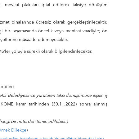
, mevcut plakaları iptal edilerek taksiye dönüşüm
t binalarında ücretsiz olarak gerçekleştirilecektir.
gi bir aşamasında öncelik veya menfaat vaadiyle; ön
aliyetlerine müsaade edilmeyecektir.
’ler yoluyla sürekli olarak bilgilendirilecektir.
okopileri
ir Belediyesince yürütülen taksi dönüşümüne ilişkin iş
KOME karar tarihinden (30.11.2022) sonra alınmış
hangi bir noterden temin edilebilir.)
 Örnek Dilekçe
)