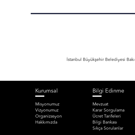
İstanbul Büyükşehir Belediyesi Ba
Kurumsal
Bilgi Edinme
Misyonumuz
Mevzuat
Vizyonumuz
Karar Sorgulama
Organizasyon
Ücret Tarifeleri
Hakkımızda
Bilgi Bankası
Sıkça Sorulanlar