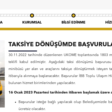
FA
KURUMSAL
BILGI EDINME
HIZ
MISYONUMUZ
MEVZUAT
VIZYONUMUZ
KARAR
TAKSİYE DÖNÜŞÜMDE BAŞVURULA
SORGULAMA
HAKKIMIZDA
ÜCRET
30.11.2022 tarihinde düzenlenen UKOME toplantısında 1803 mi
TARIFELERI
teklifi kabul edilmiştir. Aşağıdaki taksi dönüşümü başvurusu
BILGI BANKASI
minibüsü yer alan ve araçlarını taksiye dönüştürmek isteyen t
SIKÇA
itibarıyla alınmaya başlanacaktır. Başvurular İBB Toplu Ulaşım 
SORULANLAR
bulunan hizmet birimlerinden yapılacaktır.
16 Ocak 2023 Pazartesi tarihinden itibaren başlamak üzere a
Başvurular isteğe bağlı yapılacak olup Belediyemizde ba
ücretsiz olacaktır.