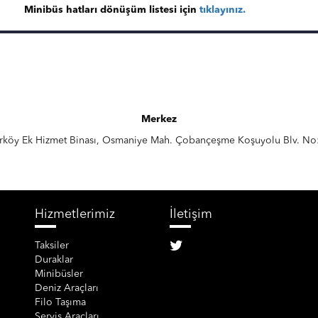
Minibüs hatları dönüşüm listesi için
tıklayınız.
Merkez
kırköy Ek Hizmet Binası, Osmaniye Mah. Çobançeşme Koşuyolu Blv. No
Hizmetlerimiz
İletişim
Taksiler
Duraklar
Minibüsler
Deniz Araçları
Filo Taşıma
Servis Araçları