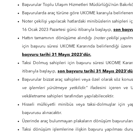
Başvurular Toplu Ulaşım Hizmetleri Müdürlüğü’nün Bakırköy 
Başvurularda araç türüne göre UKOME kararıyla belirlenen 
Noter çekilişi yapılacak hatlardaki minibüslerin sahipleri
16 Ocak 2023 Pazartesi günü itibarıyla başlayıp,
son başvu
Hattın tamamının dönüşüme alındığı
(noter çekilişi yapı
için başvuru süresi UKOME Kararında belirlendiği üzere 
başvuru tarihi 31 Mayıs 2023’dür.
Taksi Dolmuş sahipleri için başvuru süresi UKOME Karar
itibarıyla başlayıp,
son başvuru tarihi 31 Mayıs 2023’dü
Başvurular bizzat araç sahipleri veya özel olarak söz k
ve işlemleri yürütmeye yetkilidir.
” ifadesini içeren ve 
vekâletname sahipleri tarafından yapılabilecektir.
Hisseli mülkiyetli minibüs veya taksi-dolmuşlar için ya
başvurusu alınacaktır.
Üzerinde araç bulunmayan plakaların dönüşüm başvuruları
Taksi dönüşüm işlemlerine ilişkin başvuru yapılması du