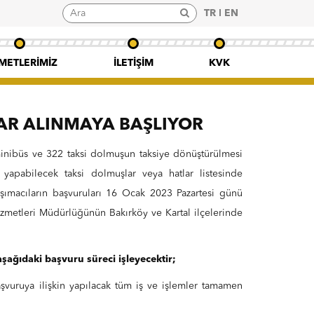
TR
EN
METLERIMIZ
İLETIŞIM
KVK
R ALINMAYA BAŞLIYOR
nibüs ve 322 taksi dolmuşun taksiye dönüştürülmesi
 yapabilecek taksi dolmuşlar veya hatlar listesinde
aşımacıların başvuruları 16 Ocak 2023 Pazartesi günü
Hizmetleri Müdürlüğünün Bakırköy ve Kartal ilçelerinde
şağıdaki başvuru süreci işleyecektir;
şvuruya ilişkin yapılacak tüm iş ve işlemler tamamen