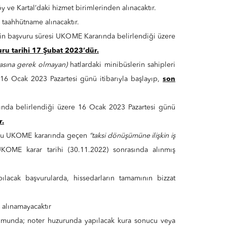
ve Kartal’daki hizmet birimlerinden alınacaktır.
taahhütname alınacaktır.
 için başvuru süresi UKOME Kararında belirlendiği üzere
ru tarihi 17 Şubat 2023’dür.
lmasına gerek olmayan)
hatlardaki minibüslerin sahipleri
16 Ocak 2023 Pazartesi günü itibarıyla başlayıp,
son
ında belirlendiği üzere 16 Ocak 2023 Pazartesi günü
r.
onusu UKOME kararında geçen
“taksi dönüşümüne ilişkin iş
UKOME karar tarihi (30.11.2022) sonrasında alınmış
pılacak başvurularda, hissedarların tamamının bizzat
 alınamayacaktır
rumunda; noter huzurunda yapılacak kura sonucu veya